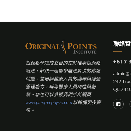
聯絡資
+61 7 
根源點學院成立目的在於推廣根源點
療法，解決一般醫學無法解決的疼痛
admin@or
問題。並培訓醫療人員的臨床與經營
242 Trou
管理能力，輔導醫療人員精進與創
QLD 41
業。您也可以參觀我們診所網頁
www.painfreephysio.com
以瞭解更多資
訊。