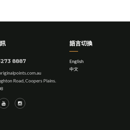
訊
語言切換
3273 8887
English
中文
iginalpoints.com.au
ghton Road, Coopers Plains.
08