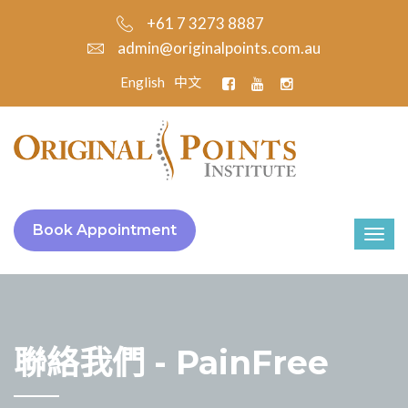
+61 7 3273 8887
admin@originalpoints.com.au
English
中文
Book Appointment
聯絡我們 - PainFree