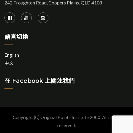
242 Troughton Road, Coopers Plains. QLD 4108
語言切換
English
中文
在 Facebook 上關注我們
Copyright (C) Original Points Institute 2000. All rights
reserved.