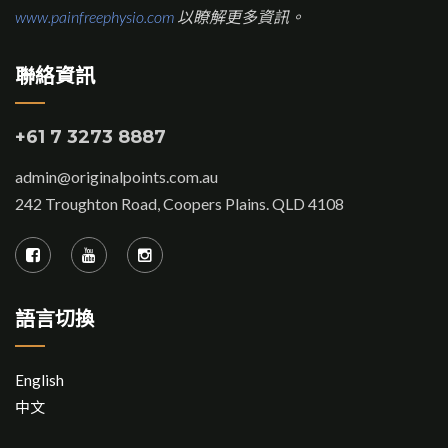
www.painfreephysio.com
以瞭解更多資訊。
聯絡資訊
+61 7 3273 8887
admin@originalpoints.com.au
242 Troughton Road, Coopers Plains. QLD 4108
語言切換
English
中文