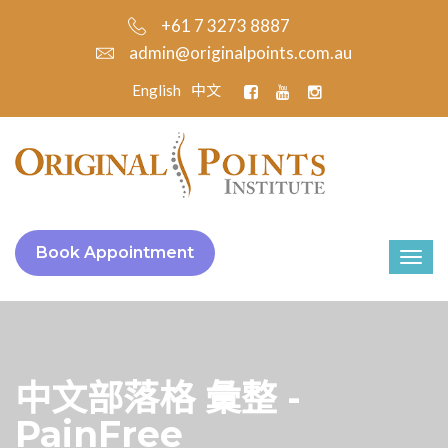
+61 7 3273 8887
admin@originalpoints.com.au
English
中文
Book Appointment
中文部落格 彙整 -
PainFree