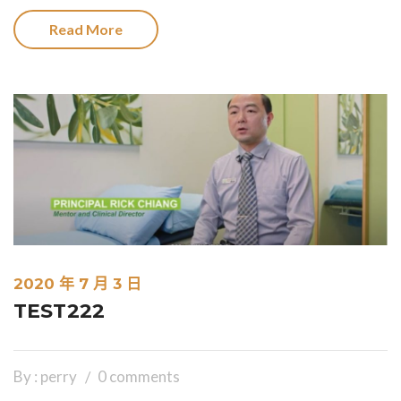
Read More
2020 年 7 月 3 日
TEST222
By : perry
0 comments